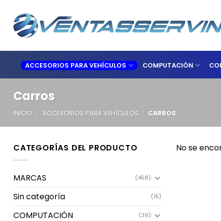
Skip
to
content
ACCESORIOS PARA VEHÍCULOS
COMPUTACIÓN
CO
Carros
INICIO
/
ACCESORIOS PARA VEHÍCULOS
/
CARROS
CATEGORÍAS DEL PRODUCTO
No se enco
MARCAS
(458)
Sin categoría
(15)
COMPUTACIÓN
(39)