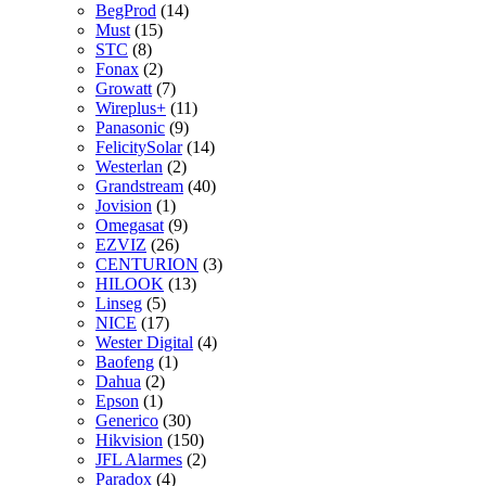
BegProd
(14)
Must
(15)
STC
(8)
Fonax
(2)
Growatt
(7)
Wireplus+
(11)
Panasonic
(9)
FelicitySolar
(14)
Westerlan
(2)
Grandstream
(40)
Jovision
(1)
Omegasat
(9)
EZVIZ
(26)
CENTURION
(3)
HILOOK
(13)
Linseg
(5)
NICE
(17)
Wester Digital
(4)
Baofeng
(1)
Dahua
(2)
Epson
(1)
Generico
(30)
Hikvision
(150)
JFL Alarmes
(2)
Paradox
(4)