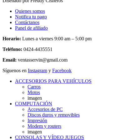
Diseñado por Freddy Cisneros
Quienes somos
Notifica tu pago
Contáctanos
Panel de afiliado
Horario:
Lunes a viernes 9:00 am – 5:00 pm
Teléfono:
0424-4435551
Email:
ventasservin@gmail.com
Síguenos en
Instagram
y
Facebook
ACCESORIOS PARA VEHÍCULOS
Carros
Motos
imagen
COMPUTACIÓN
Accesorios de PC
Discos duros y removibles
Impresión
Modem y routers
imagen
CONSOLAS Y VÍDEO JUEGOS