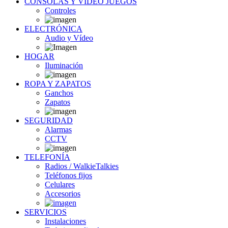
CONSOLAS Y VÍDEO JUEGOS
Controles
ELECTRÓNICA
Audio y Vídeo
HOGAR
Iluminación
ROPA Y ZAPATOS
Ganchos
Zapatos
SEGURIDAD
Alarmas
CCTV
TELEFONÍA
Radios / WalkieTalkies
Teléfonos fijos
Celulares
Accesorios
SERVICIOS
Instalaciones