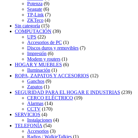
Potenza
(9)
Seagate
(6)
TP-Link
(7)
ZKTeco
(4)
Sin categoría
(15)
COMPUTACIÓN
(39)
UPS
(22)
Accesorios de PC
(1)
Discos duros y removibles
(7)
Impresión
(6)
Modem y routers
(1)
HOGAR Y MUEBLES
(6)
Iluminación
(1)
ROPA, ZAPATOS Y ACCESORIOS
(12)
Ganchos
(9)
Zapatos
(1)
SEGURIDAD PARA EL HOGAR E INDUSTRIAS
(239)
CERCO ELÉCTRICO
(19)
Alarmas
(14)
CCTV
(170)
SERVICIOS
(4)
Instalaciones
(4)
TELEFONÍA
(54)
Accesorios
(3)
Radios / WalkieTalkies
(1)