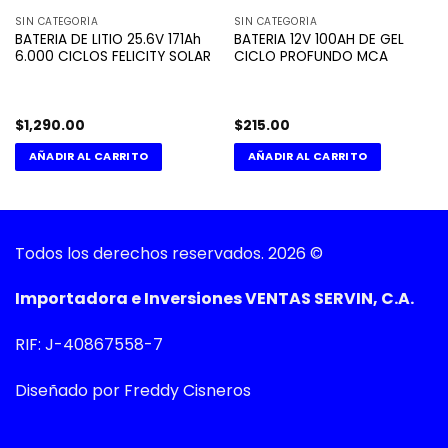
SIN CATEGORÍA
SIN CATEGORÍA
BATERIA DE LITIO 25.6V 171Ah
BATERIA 12V 100AH DE GEL
6.000 CICLOS FELICITY SOLAR
CICLO PROFUNDO MCA
$
1,290.00
$
215.00
AÑADIR AL CARRITO
AÑADIR AL CARRITO
Todos los derechos reservados. 2026 ©
Importadora e Inversiones VENTAS SERVIN, C.A.
RIF: J-40867558-7
Diseñado por Freddy Cisneros