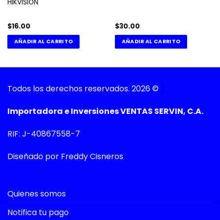
HIKVISION
$
16.00
$
30.00
AÑADIR AL CARRITO
AÑADIR AL CARRITO
Todos los derechos reservados. 2026 ©
Importadora e Inversiones VENTAS SERVIN, C.A.
RIF: J-40867558-7
Diseñado por Freddy Cisneros
Quienes somos
Notifica tu pago