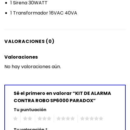
1 Sirena 30WATT
1 Transformador 16VAC 40VA
VALORACIONES (0)
Valoraciones
No hay valoraciones aún.
Sé el primero en valorar “KIT DE ALARMA
CONTRA ROBO SP6000 PARADOX”
Tu puntuación
1
2
3
4
5
Tu valoración
*