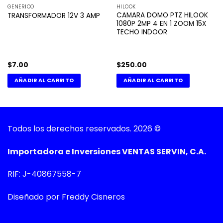
GENERICO
HILOOK
CAMARA DOMO PTZ HILOOK
TRANSFORMADOR 12V 3 AMP
1080P 2MP 4 EN 1 ZOOM 15X
TECHO INDOOR
$
7.00
$
250.00
AÑADIR AL CARRITO
AÑADIR AL CARRITO
Todos los derechos reservados. 2026 ©
Importadora e Inversiones VENTAS SERVIN, C.A.
RIF: J-40867558-7
Diseñado por Freddy Cisneros