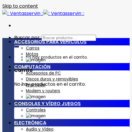
Skip to content
Buscar por:
ACCESORIOS PARA VEHÍCULOS
Carros
Motos
No hay productos en el carrito.
COMPUTACIÓN
Carrito
Accesorios de PC
Discos duros y removibles
No hay productos en el carrito.
Impresión
Modem y routers
CONSOLAS Y VÍDEO JUEGOS
Controles
ELECTRÓNICA
Audio y Vídeo