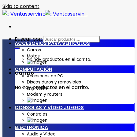
Skip to content
Buscar por:
ACCESORIOS PARA VEHÍCULOS
Carros
Motos
No hay productos en el carrito.
COMPUTACIÓN
Carrito
Accesorios de PC
Discos duros y removibles
No hay productos en el carrito.
Impresión
Modem y routers
CONSOLAS Y VÍDEO JUEGOS
Controles
ELECTRÓNICA
Audio y Vídeo