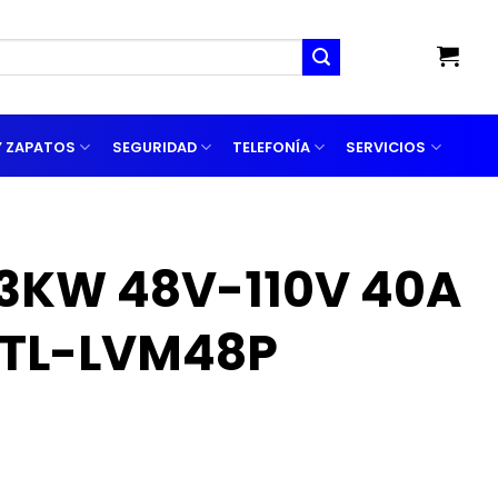
Y ZAPATOS
SEGURIDAD
TELEFONÍA
SERVICIOS
 3KW 48V-110V 40A
TL-LVM48P
0TL-LVM48P cantidad