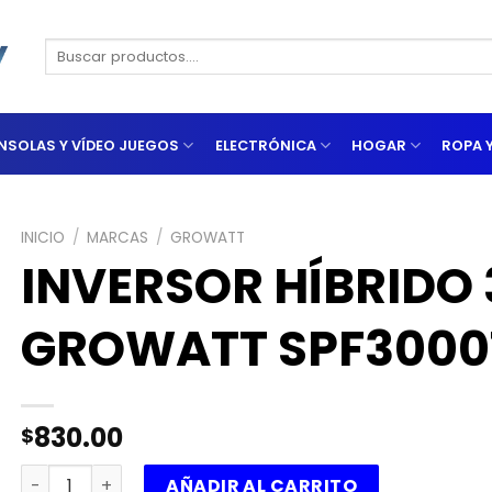
Buscar
por:
NSOLAS Y VÍDEO JUEGOS
ELECTRÓNICA
HOGAR
ROPA 
INICIO
/
MARCAS
/
GROWATT
INVERSOR HÍBRIDO
GROWATT SPF3000
830.00
$
INVERSOR HÍBRIDO 3KW 48V-110V 40A GROWATT SPF300
AÑADIR AL CARRITO