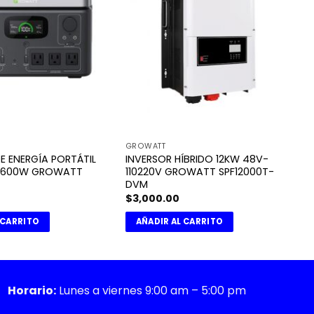
GROWATT
E ENERGÍA PORTÁTIL
INVERSOR HÍBRIDO 12KW 48V-
 600W GROWATT
110220V GROWATT SPF12000T-
DVM
$
3,000.00
 CARRITO
AÑADIR AL CARRITO
Horario:
Lunes a viernes 9:00 am – 5:00 pm