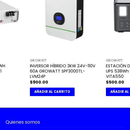
GROWATT
GROWATT
KWH
INVERSOR HÍBRIDO 3KW 24V-110V
ESTACIÓN D
1
60A GROWATT SPF3000TL-
UPS 538Wh
LVM24P
VITA550
$
900.00
$
500.00
AÑADIR AL CARRITO
AÑADIR AL
Quienes somos