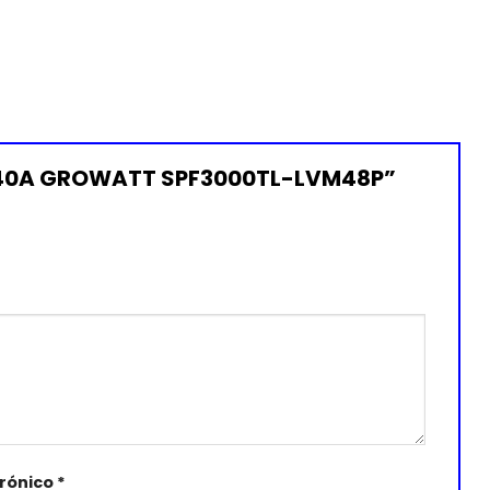
0V 40A GROWATT SPF3000TL-LVM48P”
trónico
*