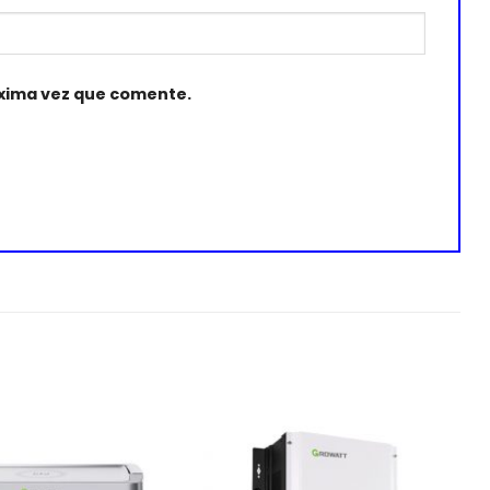
óxima vez que comente.
Añadir
Añadir
a la
a la
lista de
lista de
deseos
deseos