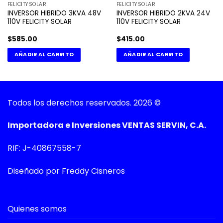
FELICITYSOLAR
FELICITYSOLAR
INVERSOR HIBRIDO 3KVA 48V
INVERSOR HIBRIDO 2KVA 24V
110V FELICITY SOLAR
110V FELICITY SOLAR
$
585.00
$
415.00
AÑADIR AL CARRITO
AÑADIR AL CARRITO
Todos los derechos reservados. 2026 ©
Importadora e Inversiones VENTAS SERVIN, C.A.
RIF: J-40867558-7
Diseñado por Freddy Cisneros
Quienes somos