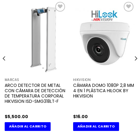
Añadir
Añadir
a la
a la
lista de
lista de
deseos
deseos
MARCAS
HIKVISION
ARCO DETECTOR DE METAL
CÁMARA DOMO 1080P 2,8 MM
CON CÁMARA DE DETECCIÓN
4 EN 1 PLÁSTICA HILOOK BY
DE TEMPERATURA CORPORAL
HIKVISION
HIKVISION ISD-SMG318LT-F
$
5,500.00
$
16.00
AÑADIR AL CARRITO
AÑADIR AL CARRITO