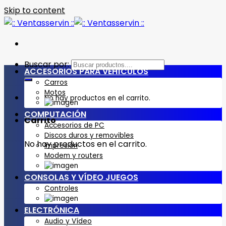
Skip to content
Buscar por:
ACCESORIOS PARA VEHÍCULOS
Carros
Motos
No hay productos en el carrito.
COMPUTACIÓN
Carrito
Accesorios de PC
Discos duros y removibles
No hay productos en el carrito.
Impresión
Modem y routers
CONSOLAS Y VÍDEO JUEGOS
Controles
ELECTRÓNICA
Audio y Vídeo