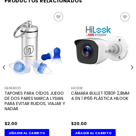
PRODUCTOS RELACIONADOS
Añadir
Añadir
a la
a la
lista de
lista de
deseos
deseos
GENERICO
HILOOK
TAPONES PARA OÍDOS JUEGO
CÁMARA BULLET 1080P 2,8MM
DE DOS PARES MARCA LYSIAN.
4 EN 1 IP66 PLÁSTICA HILOOK
PARA EVITAR RUIDOS, VIAJAR Y
NADAR
$
2.00
$
20.00
AÑADIR AL CARRITO
AÑADIR AL CARRITO