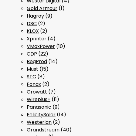
Wester Digital
(4)
Gold Armour
(1)
Hagroy
(9)
DSC
(2)
KLOX
(2)
Xprinter
(4)
VMaxPower
(10)
CDP
(22)
BegProd
(14)
Must
(15)
STC
(8)
Fonax
(2)
Growatt
(7)
Wireplus+
(11)
Panasonic
(9)
FelicitySolar
(14)
Westerlan
(2)
Grandstream
(40)