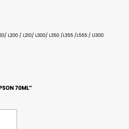
/ L200 / L210/ L300/ L350 /L355 /L555 / L1300
EPSON 70ML”