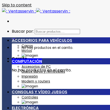
Skip to content
Buscar por:
ACCESORIOS PARA VEHÍCULOS
Carros
No hay productos en el carrito.
Motos
Carrito
COMPUTACIÓN
Accesorios de PC
No hay productos en el carrito.
Discos duros y removibles
Impresión
Modem y routers
CONSOLAS Y VÍDEO JUEGOS
Controles
ELECTRÓNICA