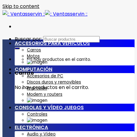
Skip to content
Buscar por:
ACCESORIOS PARA VEHÍCULOS
Carros
Motos
No hay productos en el carrito.
COMPUTACIÓN
Carrito
Accesorios de PC
Discos duros y removibles
No hay productos en el carrito.
Impresión
Modem y routers
CONSOLAS Y VÍDEO JUEGOS
Controles
ELECTRÓNICA
Audio y Vídeo