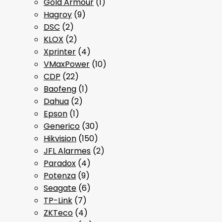
Gold Armour
(1)
Hagroy
(9)
DSC
(2)
KLOX
(2)
Xprinter
(4)
VMaxPower
(10)
CDP
(22)
Baofeng
(1)
Dahua
(2)
Epson
(1)
Generico
(30)
Hikvision
(150)
JFL Alarmes
(2)
Paradox
(4)
Potenza
(9)
Seagate
(6)
TP-Link
(7)
ZKTeco
(4)