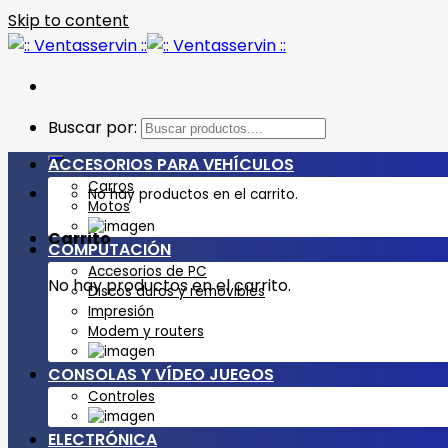
Skip to content
Buscar por:
ACCESORIOS PARA VEHÍCULOS
Carros
No hay productos en el carrito.
Motos
Carrito
COMPUTACIÓN
Accesorios de PC
No hay productos en el carrito.
Discos duros y removibles
Impresión
Modem y routers
CONSOLAS Y VÍDEO JUEGOS
Controles
ELECTRÓNICA