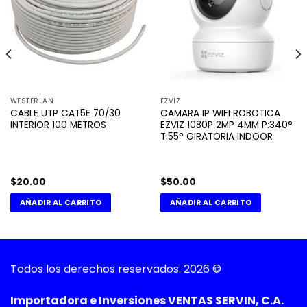
WESTERLAN
EZVIZ
CABLE UTP CAT5E 70/30
CAMARA IP WIFI ROBOTICA
INTERIOR 100 METROS
EZVIZ 1080P 2MP 4MM P:340°
T:55° GIRATORIA INDOOR
$
20.00
$
50.00
AÑADIR AL CARRITO
AÑADIR AL CARRITO
Todos los derechos reservados. 2026 ©
Importadora e Inversiones VENTAS SERVIN, C.A.