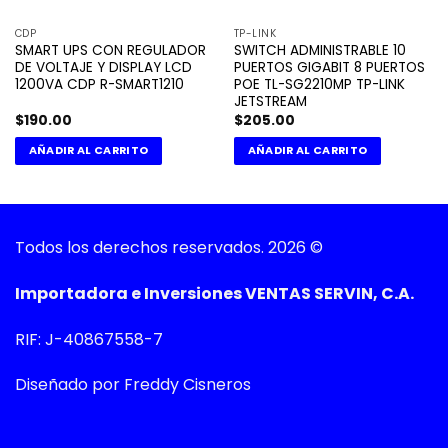
CDP
TP-LINK
SMART UPS CON REGULADOR
SWITCH ADMINISTRABLE 10
DE VOLTAJE Y DISPLAY LCD
PUERTOS GIGABIT 8 PUERTOS
1200VA CDP R-SMART1210
POE TL-SG2210MP TP-LINK
JETSTREAM
$
190.00
$
205.00
AÑADIR AL CARRITO
AÑADIR AL CARRITO
Todos los derechos reservados. 2026 ©
Importadora e Inversiones VENTAS SERVIN, C.A.
RIF: J-40867558-7
Diseñado por Freddy Cisneros