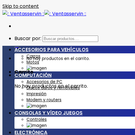
Skip to content
Buscar por:
ACCESORIOS PARA VEHÍCULOS
Carros
No hay productos en el carrito.
Motos
Carrito
COMPUTACIÓN
Accesorios de PC
No hay productos en el carrito.
Discos duros y removibles
Impresión
Modem y routers
CONSOLAS Y VÍDEO JUEGOS
Controles
ELECTRÓNICA